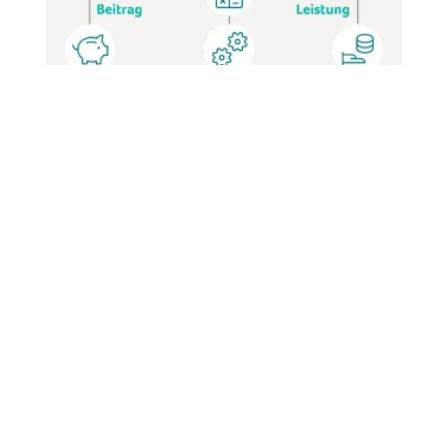
Bei der BOLZ verspricht der Arbeitgeber dem
Arbeitnehmer, dass er einen bestimmten Beitrag
zur Betriebsrente aufwendet. Dadurch wird für
ihn der Aufwand kalkulierbar. Dann berechnet die
Versicherung die Leistung mithilfe von Zins,
Laufzeit und Lebenserwartung. Was dann zum
Rentenbeginn vorhanden ist, bekommt der
Arbeitnehmer für die Altersrente.
Beitragszusage mit Mindestleistung: