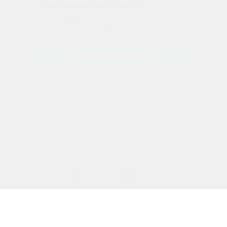
Gesundheitsbudget - Ihre Mitarbeitenden
wählen ganz individuell die Leistungen, die
sie gerade benötigen.
ERFAHREN SIE MEHR
Vorsorge-Schecks
Wertvoll für Ihre Gesundheit: Exklusive
Vorsorge-Schecks für Ihre Mitarbeiter alle 2
Jahre neu!
ERFAHREN SIE MEHR