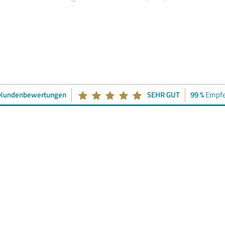
 Kundenbewertungen
SEHR GUT
99 %
Empfe
Coffee Call
hnert:
So finden Sie heraus, ob Sie bei uns richtig sind! Vereinb
der Video-Call mit mir. Für einen ersten Austausch sind in der Re
 Zeit die sich für Sie lohnen wird - versprochen!