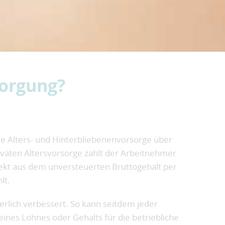
sorgung?
ie Alters- und Hinterbliebenenvorsorge über
ivaten Altersvorsorge zahlt der Arbeitnehmer
irekt aus dem unversteuerten Bruttogehalt per
lt.
rlich verbessert. So kann seitdem jeder
seines Lohnes oder Gehalts für die betriebliche