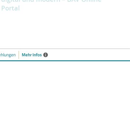
Portal
Mehr Infos
i
hlungen
aren Sie bequem einen
gel 15 Minuten