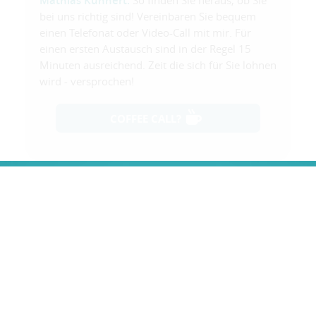
Mathias Kühnert:
bei uns richtig sind! Vereinbaren Sie bequem
einen Telefonat oder Video-Call mit mir. Für
einen ersten Austausch sind in der Regel 15
Minuten ausreichend. Zeit die sich für Sie lohnen
wird - versprochen!
COFFEE CALL?
Jetzt kostenlosen
Service nutzen
Angebot einholen – Wettbewerbsverleich
erstellen – Beratung vereinbaren – Rückruf
anfordern